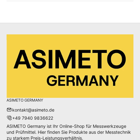
Stereomikroskope und vieles mehr. Auf ebay und Amazon
aben wir bereits über 30.000 Artikel verkauft, bei höchster
Kundenzufriedenheit.
Bestellungen bis 12 Uhr werden noch am selben Tag
versandt, so erhalten Sie Ihr Werkzeug normalerweise
innerhalb von 48 Stunden. Mit unserer langjährigen Erfahrung
können wie Sie rund um die Längenmesstechnik beraten und
bei der Wahl des richtigen Messwerkzeugs unterstützen.
Weiterhin bieten wir zusätzliche individuelle Services wie
Kalibrierung und Lasergravur für viele Produkte.
ASIMETO GERMANY
kontakt@asimeto.de
+49 7940 9836622
ASIMETO Germany ist Ihr Online-Shop für Messwerkzeuge
und Prüfmittel. Hier finden Sie Produkte aus der Messtechnik
zu starkem Preis-Leistungsverhältnis.