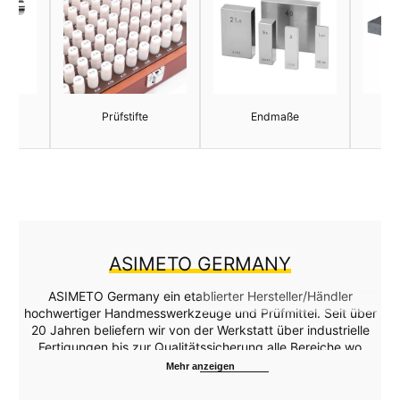
Prüfstifte
Endmaße
M
ASIMETO GERMANY
ASIMETO Germany ein etablierter Hersteller/Händler
hochwertiger Handmesswerkzeuge und Prüfmittel. Seit über
20 Jahren beliefern wir von der Werkstatt über industrielle
Fertigungen bis zur Qualitätssicherung alle Bereiche wo
Messmittel gebraucht werden. Unsere Produktpalette
Mehr anzeigen
umfasst eine große Auswahl: Messschieber, Mikrometer und
Messuhren sowie Lehren, Messplatten, Feinmesstische,