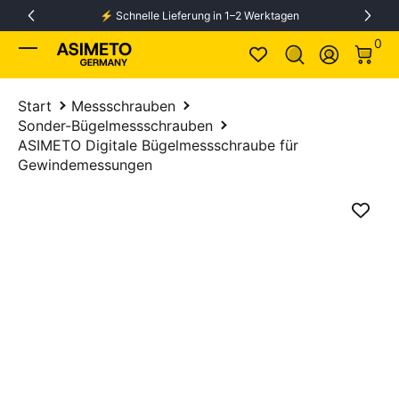
⚡️ Schnelle Lieferung in 1–2 Werktagen
Zum Inhalt springen
0 Ar
0
Anmelden
Start
Messschrauben
Sonder-Bügelmessschrauben
ASIMETO Digitale Bügelmessschraube für
Gewindemessungen
Zum Produkt springen