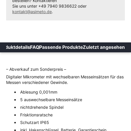
bestellen? Kontaktieren
Sie uns unter +49 7940 9836622 oder
kontakt@asimeto.de
.
roduktdetails
FAQ
Passende Produkte
Zuletzt angesehen
– Abverkauf zum Sonderpreis –
Digitaler Mikrometer mit wechselbaren Messeinsätzen für das
Messen verschiedener Gewinde.
Ablesung 0,001mm
5 auswechselbare Messeinsätze
nichtdrehende Spindel
Frisktionsratsche
Schutzart IP65
inkl. Hakenschlüssel, Batterie, Garantieschein,