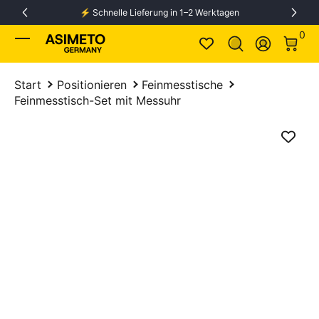
⚡️ Schnelle Lieferung in 1–2 Werktagen
Zum Inhalt springen
0 Ar
0
Anmelden
Start
Positionieren
Feinmesstische
Feinmesstisch-Set mit Messuhr
Zum Produkt springen