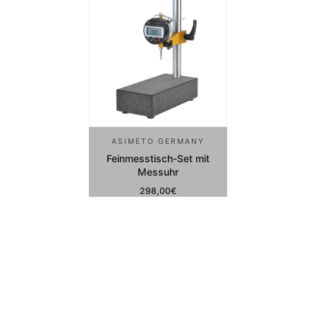
ASIMETO GERMANY
Feinmesstisch-Set mit
Messuhr
298,00€
Regulärer Preis
Derzeit nicht verfügbar