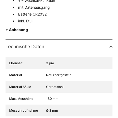
+/- Wechsel-Funktion
mit Datenausgang
Batterie CR2032
inkl. Etui
+ Abhebung
Technische Daten
Spezifikation Name
Spezifikation Wert
Ebenheit
3 µm
Material
Naturhartgestein
Material Säule
Chromstahl
Max. Messhöhe
180 mm
Messuhraufnahme
Ø 8 mm