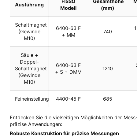
FISSO
Gesamthöhe
M
Ausführung
Modell
(mm)
Schaltmagnet
6400-63 F
1
(Gewinde
740
+ MM
M10)
Säule +
Doppel-
6400-63 F
Schaltmagnet
1210
+ S + DMM
(Gewinde
M10)
Feineinstellung
4400-45 F
685
Entdecken Sie die vielseitigen Möglichkeiten der Mess
präzise Anwendungen:
Robuste Konstruktion für präzise Messungen