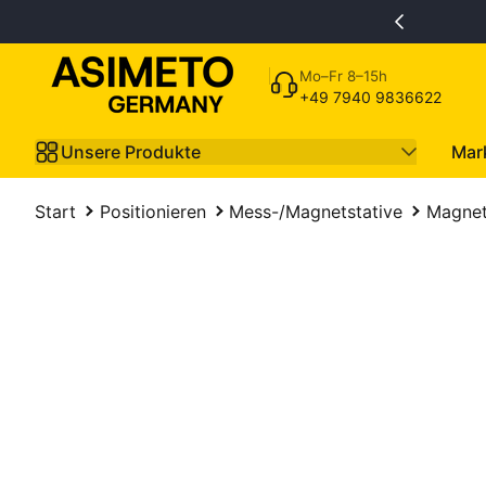
Zum Inhalt springen
Mo–Fr 8–15h
+49 7940 9836622
Unsere Produkte
Mar
Start
Positionieren
Mess-/Magnetstative
Magnet
m Produkt springen