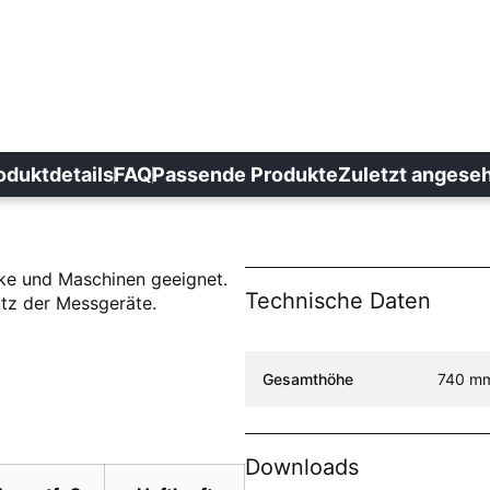
oduktdetails
FAQ
Passende Produkte
Zuletzt angese
cke und Maschinen geeignet.
Technische Daten
utz der Messgeräte.
Spezifikation Name
Spezif
Gesamthöhe
740 m
Downloads