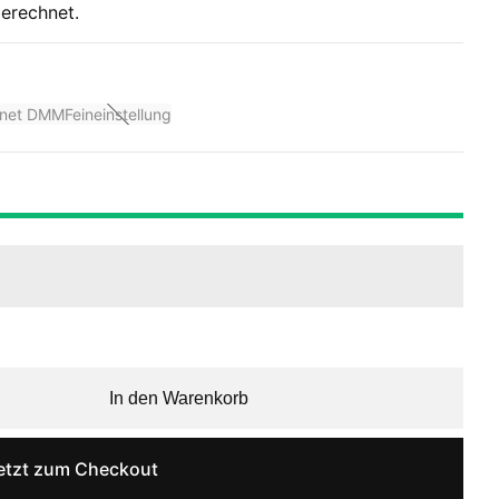
erechnet.
gnet DMM
Feineinstellung
In den Warenkorb
etzt zum Checkout