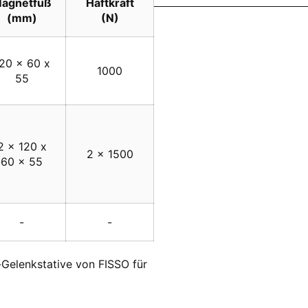
agnetfuß
Haftkraft
(mm)
(N)
20 x 60 x
1000
55
2 x 120 x
2 x 1500
60 x 55
-
-
-Gelenkstative von FISSO für