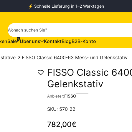
⚡️ Schnelle Lieferung in 1–2 Werktagen
Wonach suchen Sie?
%
ken
Sale
Über uns
Kontakt
Blog
B2B-Konto
stative
FISSO Classic 6400-63 Mess- und Gelenkstativ
FISSO Classic 64
Gelenkstativ
FISSO
Anbieter:
SKU: 570-22
782,00€
Regulärer Preis