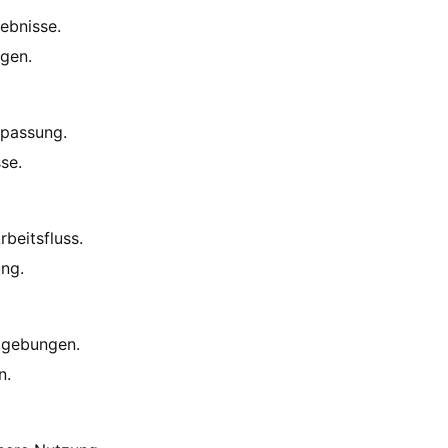
ebnisse.
gen.
npassung.
se.
beitsfluss.
ng.
Umgebungen.
n.