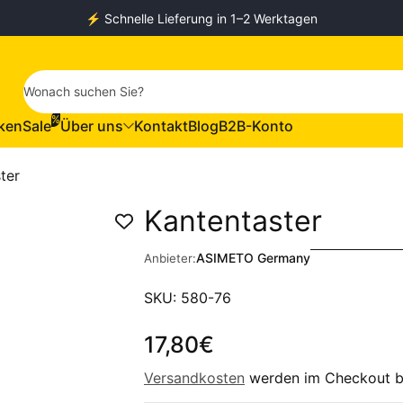
⚡️ Schnelle Lieferung in 1–2 Werktagen
Wonach suchen Sie?
%
ken
Sale
Über uns
Kontakt
Blog
B2B-Konto
ter
Kantentaster
ASIMETO Germany
Anbieter:
SKU: 580-76
17,80€
Regulärer Preis
Versandkosten
werden im Checkout b