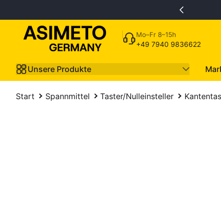
Zum Inhalt springen
Mo–Fr 8–15h
+49 7940 9836622
Unsere Produkte
Mar
Start
Spannmittel
Taster/Nulleinsteller
Kantentas
m Produkt springen