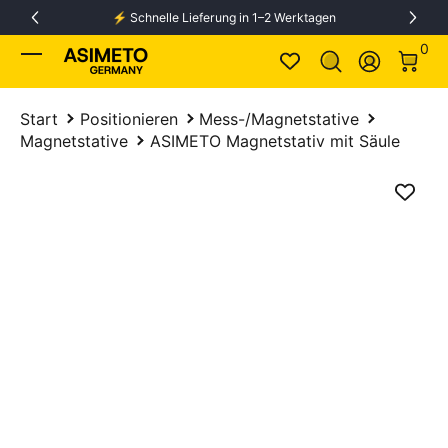
⚡️ Schnelle Lieferung in 1–2 Werktagen
Zum Inhalt springen
0 Ar
0
Anmelden
Start
Positionieren
Mess-/Magnetstative
Magnetstative
ASIMETO Magnetstativ mit Säule
Zum Produkt springen