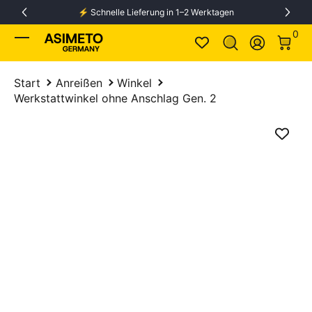
⚡️ Schnelle Lieferung in 1–2 Werktagen
Zum Inhalt springen
0 Ar
0
Anmelden
Start
Anreißen
Winkel
Werkstattwinkel ohne Anschlag Gen. 2
Zum Produkt springen