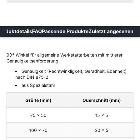
roduktdetails
FAQ
Passende Produkte
Zuletzt angesehen
90°-Winkel für allgemeine Werkstattarbeiten mit mittlerer
Genauigkeitsanforderung.
Genauigkeit (Rechtwinkligkeit, Geradheit, Ebenheit)
nach DIN 875-2
aus Spezialstahl
Größe (mm)
Querschnitt (mm)
75 x 50
15 x 5
100 x 70
20 x 5