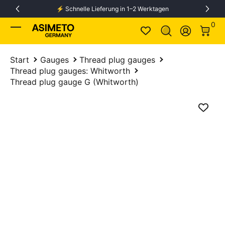
⚡️ Schnelle Lieferung in 1–2 Werktagen
Skip to Content
0 It
0
Log In
Start
Gauges
Thread plug gauges
Thread plug gauges: Whitworth
Thread plug gauge G (Whitworth)
Skip to Product Info