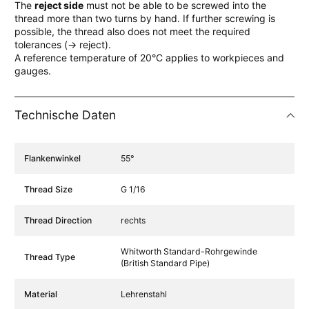
The
reject side
must not be able to be screwed into the
thread more than two turns by hand. If further screwing is
possible, the thread also does not meet the required
tolerances (→ reject).
A reference temperature of 20°C applies to workpieces and
gauges.
Technische Daten
Specification Name
Specification Value
Flankenwinkel
55°
Thread Size
G 1/16
Thread Direction
rechts
Whitworth Standard-Rohrgewinde
Thread Type
(British Standard Pipe)
Material
Lehrenstahl