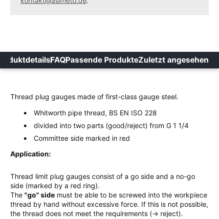
kontakt@asimeto.de
.
roduktdetails
FAQ
Passende Produkte
Zuletzt angesehen
Thread plug gauges made of first-class gauge steel.
Whitworth pipe thread, BS EN ISO 228
divided into two parts (good/reject) from G 1 1/4
Committee side marked in red
Application:
Thread limit plug gauges consist of a go side and a no-go
side (marked by a red ring).
The
"go" side
must be able to be screwed into the workpiece
thread by hand without excessive force. If this is not possible,
the thread does not meet the requirements (→ reject).