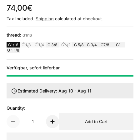
74,00€
Regular Price
Tax Included.
Shipping
calculated at checkout.
thread:
G1/16
G1/16
G 1/8
G 1/4
G 3/8
G 1/2
G 5/8
G 3/4
G7/8
G1
G 1 1/8
Verfügbar, sofort lieferbar
Estimated Delivery: Aug 10 - Aug 11
Quantity:
Add to Cart