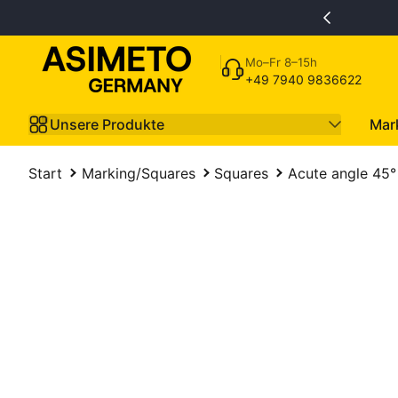
Skip to Content
Mo–Fr 8–15h
+49 7940 9836622
Unsere Produkte
Mar
Start
Marking/Squares
Squares
Acute angle 45°
kip to Product Info