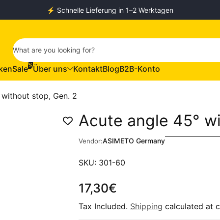
⚡️ Schnelle Lieferung in 1–2 Werktagen
What are you looking for?
%
ken
Sale
Über uns
Kontakt
Blog
B2B-Konto
 without stop, Gen. 2
Acute angle 45° wi
ASIMETO Germany
Vendor:
SKU: 301-60
17,30€
Regular Price
Tax Included.
Shipping
calculated at 